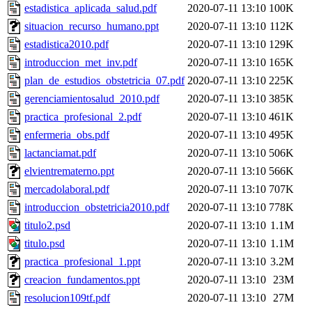
estadistica_aplicada_salud.pdf
2020-07-11 13:10
100K
situacion_recurso_humano.ppt
2020-07-11 13:10
112K
estadistica2010.pdf
2020-07-11 13:10
129K
introduccion_met_inv.pdf
2020-07-11 13:10
165K
plan_de_estudios_obstetricia_07.pdf
2020-07-11 13:10
225K
gerenciamientosalud_2010.pdf
2020-07-11 13:10
385K
practica_profesional_2.pdf
2020-07-11 13:10
461K
enfermeria_obs.pdf
2020-07-11 13:10
495K
lactanciamat.pdf
2020-07-11 13:10
506K
elvientrematerno.ppt
2020-07-11 13:10
566K
mercadolaboral.pdf
2020-07-11 13:10
707K
introduccion_obstetricia2010.pdf
2020-07-11 13:10
778K
titulo2.psd
2020-07-11 13:10
1.1M
titulo.psd
2020-07-11 13:10
1.1M
practica_profesional_1.ppt
2020-07-11 13:10
3.2M
creacion_fundamentos.ppt
2020-07-11 13:10
23M
resolucion109tf.pdf
2020-07-11 13:10
27M