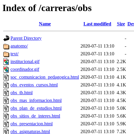
Index of /carreras/obs
Name
Last modified
Size
Des
Parent Directory
-
anatomo/
2020-07-11 13:10
-
text/
2020-07-11 13:10
-
institucional.gif
2020-07-11 13:10
2.2K
coordinador.gif
2020-07-11 13:10
2.5K
soc_comunicacion_pedagogica.html
2020-07-11 13:10
4.1K
obs_eventos_cursos.html
2020-07-11 13:10
4.1K
obs_tb.html
2020-07-11 13:10
4.3K
obs_mas_informacion.html
2020-07-11 13:10
4.5K
obs_plan_de_estudios.html
2020-07-11 13:10
5.0K
obs_sitios_de_interes.html
2020-07-11 13:10
5.6K
obs_presentacion.html
2020-07-11 13:10
5.9K
obs_asignaturas.html
2020-07-11 13:10
7.2K