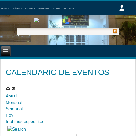
INGRESO
TELÉFONOS
FACEBOOK
INSTAGRAM
YOUTUBE
SIU GUARANI
CALENDARIO DE EVENTOS
Anual
Mensual
Semanal
Hoy
Ir al mes específico