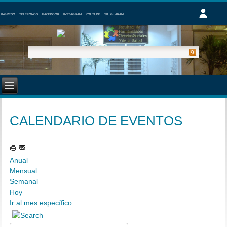
INGRESO
TELÉFONOS
FACEBOOK
INSTAGRAM
YOUTUBE
SIU GUARANI
CALENDARIO DE EVENTOS
Anual
Mensual
Semanal
Hoy
Ir al mes específico