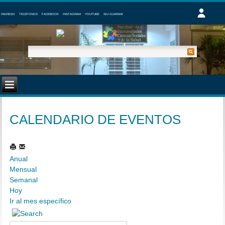
INGRESO
TELÉFONOS
FACEBOOK
INSTAGRAM
YOUTUBE
SIU GUARANI
CALENDARIO DE EVENTOS
Anual
Mensual
Semanal
Hoy
Ir al mes específico