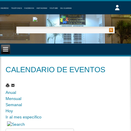
INGRESO
TELÉFONOS
FACEBOOK
INSTAGRAM
YOUTUBE
SIU GUARANI
CALENDARIO DE EVENTOS
Anual
Mensual
Semanal
Hoy
Ir al mes específico