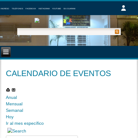
INGRESO
TELÉFONOS
FACEBOOK
INSTAGRAM
YOUTUBE
SIU GUARANI
CALENDARIO DE EVENTOS
Anual
Mensual
Semanal
Hoy
Ir al mes específico