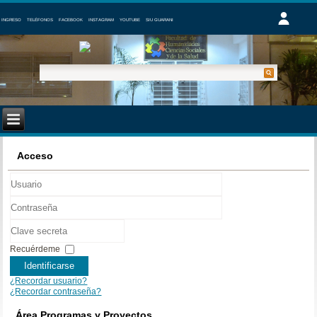
INGRESO
TELÉFONOS
FACEBOOK
INSTAGRAM
YOUTUBE
SIU GUARANI
Acceso
Usuario
Contraseña
Clave
secreta
Recuérdeme
Identificarse
¿Recordar usuario?
¿Recordar contraseña?
Área Programas y Proyectos