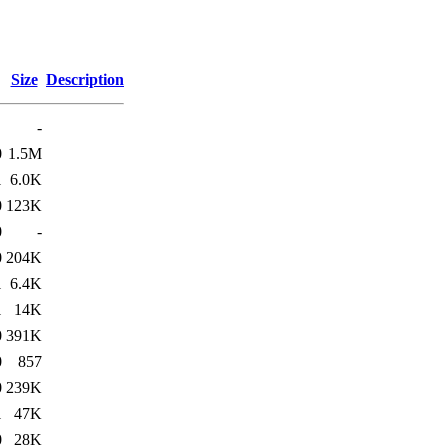
Size
Description
-
0
1.5M
1
6.0K
0
123K
0
-
0
204K
1
6.4K
1
14K
0
391K
0
857
0
239K
1
47K
0
28K