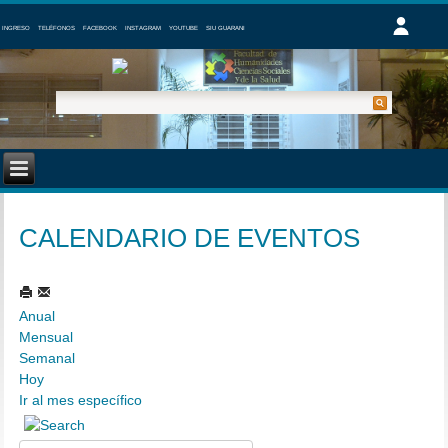
INGRESO
TELÉFONOS
FACEBOOK
INSTAGRAM
YOUTUBE
SIU GUARANI
CALENDARIO DE EVENTOS
Anual
Mensual
Semanal
Hoy
Ir al mes específico