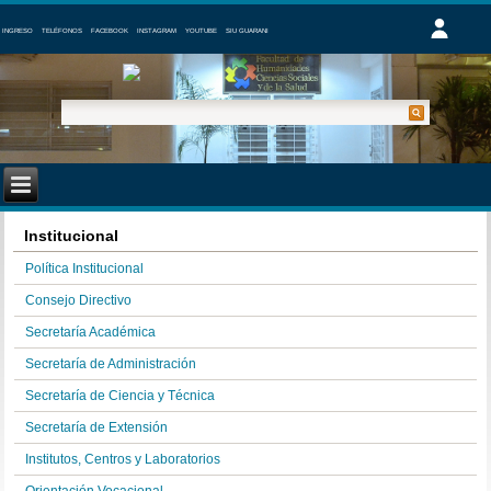
INGRESO
TELÉFONOS
FACEBOOK
INSTAGRAM
YOUTUBE
SIU GUARANI
Institucional
Política Institucional
Consejo Directivo
Secretaría Académica
Secretaría de Administración
Secretaría de Ciencia y Técnica
Secretaría de Extensión
Institutos, Centros y Laboratorios