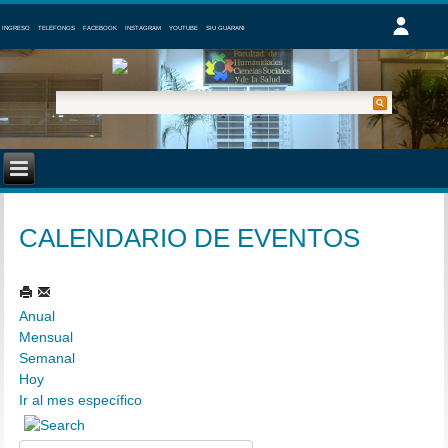
INGRESO
TELÉFONOS
FACEBOOK
INSTAGRAM
YOUTUBE
SIU GUARANI
CALENDARIO DE EVENTOS
Anual
Mensual
Semanal
Hoy
Ir al mes específico