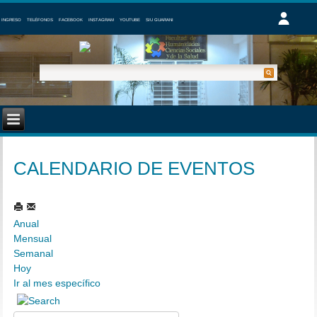
INGRESO
TELÉFONOS
FACEBOOK
INSTAGRAM
YOUTUBE
SIU GUARANI
CALENDARIO DE EVENTOS
Anual
Mensual
Semanal
Hoy
Ir al mes específico