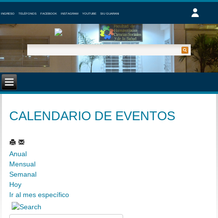
INGRESO
TELÉFONOS
FACEBOOK
INSTAGRAM
YOUTUBE
SIU GUARANI
CALENDARIO DE EVENTOS
Anual
Mensual
Semanal
Hoy
Ir al mes específico