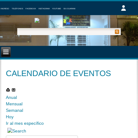
INGRESO
TELÉFONOS
FACEBOOK
INSTAGRAM
YOUTUBE
SIU GUARANI
CALENDARIO DE EVENTOS
Anual
Mensual
Semanal
Hoy
Ir al mes específico