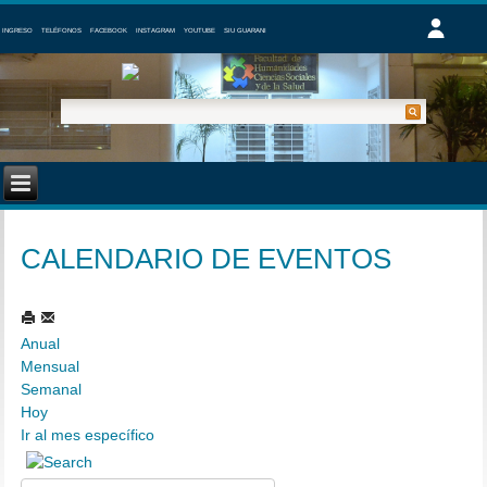
INGRESO
TELÉFONOS
FACEBOOK
INSTAGRAM
YOUTUBE
SIU GUARANI
CALENDARIO DE EVENTOS
Anual
Mensual
Semanal
Hoy
Ir al mes específico