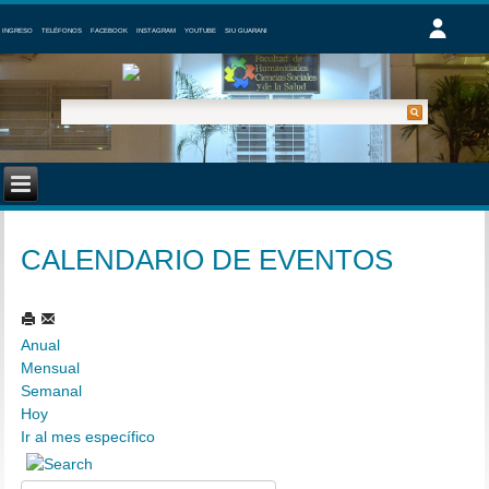
INGRESO
TELÉFONOS
FACEBOOK
INSTAGRAM
YOUTUBE
SIU GUARANI
CALENDARIO DE EVENTOS
Anual
Mensual
Semanal
Hoy
Ir al mes específico