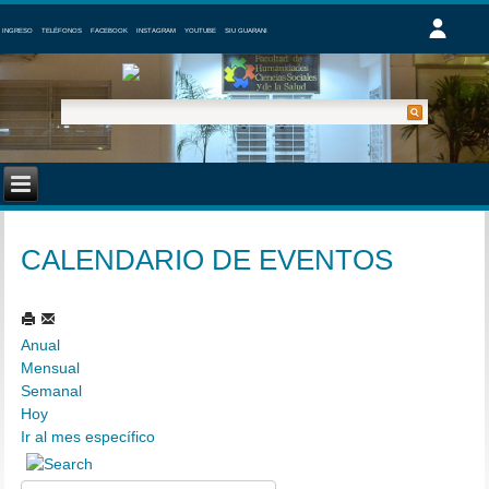
INGRESO
TELÉFONOS
FACEBOOK
INSTAGRAM
YOUTUBE
SIU GUARANI
CALENDARIO DE EVENTOS
Anual
Mensual
Semanal
Hoy
Ir al mes específico