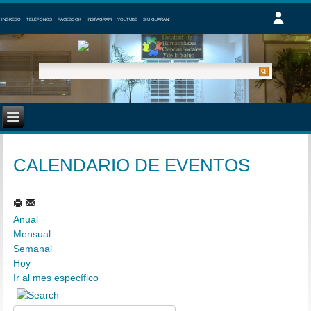
INGRESO
TELÉFONOS
FACEBOOK
INSTAGRAM
YOUTUBE
SIU GUARANI
CALENDARIO DE EVENTOS
Anual
Mensual
Semanal
Hoy
Ir al mes específico