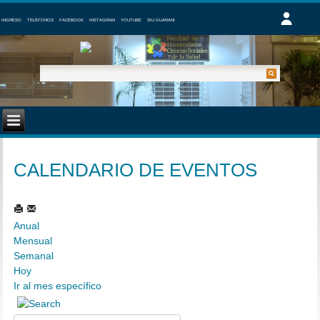
INGRESO
TELÉFONOS
FACEBOOK
INSTAGRAM
YOUTUBE
SIU GUARANI
CALENDARIO DE EVENTOS
Anual
Mensual
Semanal
Hoy
Ir al mes específico