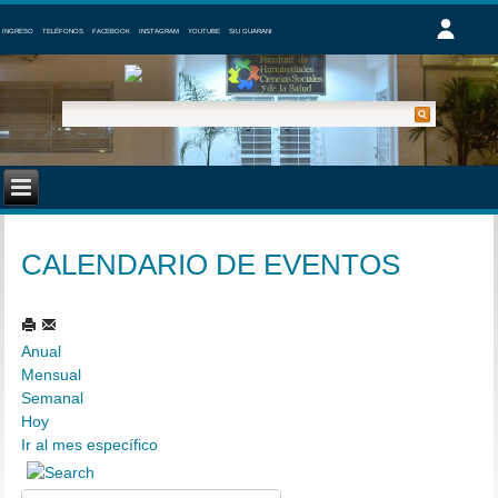
INGRESO
TELÉFONOS
FACEBOOK
INSTAGRAM
YOUTUBE
SIU GUARANI
CALENDARIO DE EVENTOS
Anual
Mensual
Semanal
Hoy
Ir al mes específico