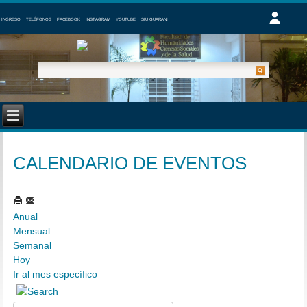
INGRESO
TELÉFONOS
FACEBOOK
INSTAGRAM
YOUTUBE
SIU GUARANI
CALENDARIO DE EVENTOS
Anual
Mensual
Semanal
Hoy
Ir al mes específico