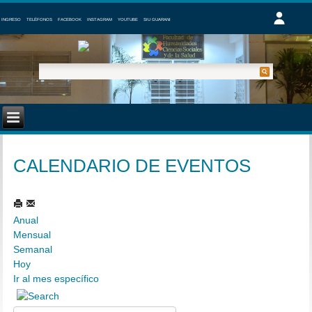
INGRESO
TELÉFONOS
FACEBOOK
INSTAGRAM
YOUTUBE
SIU GUARANI
CALENDARIO DE EVENTOS
Anual
Mensual
Semanal
Hoy
Ir al mes específico