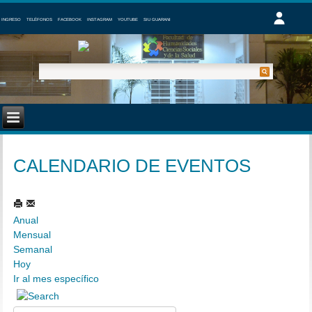
INGRESO
TELÉFONOS
FACEBOOK
INSTAGRAM
YOUTUBE
SIU GUARANI
CALENDARIO DE EVENTOS
Anual
Mensual
Semanal
Hoy
Ir al mes específico