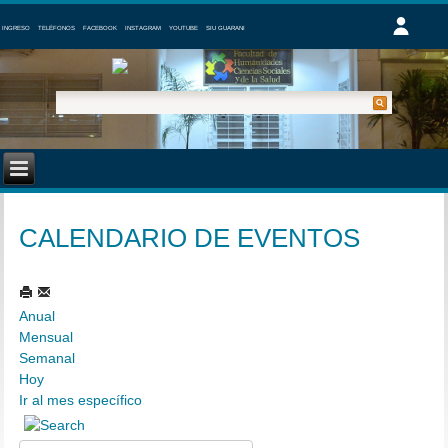
INGRESO
TELÉFONOS
FACEBOOK
INSTAGRAM
YOUTUBE
SIU GUARANI
CALENDARIO DE EVENTOS
Anual
Mensual
Semanal
Hoy
Ir al mes específico