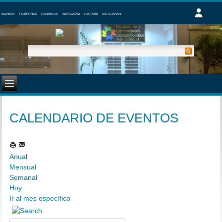
INGRESO
TELÉFONOS
FACEBOOK
INSTAGRAM
YOUTUBE
SIU GUARANI
CALENDARIO DE EVENTOS
Anual
Mensual
Semanal
Hoy
Ir al mes específico