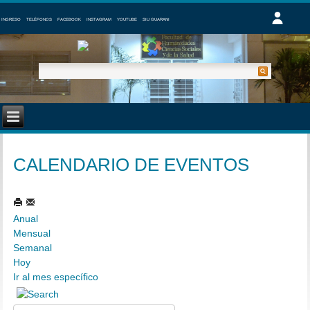
INGRESO
TELÉFONOS
FACEBOOK
INSTAGRAM
YOUTUBE
SIU GUARANI
CALENDARIO DE EVENTOS
Anual
Mensual
Semanal
Hoy
Ir al mes específico