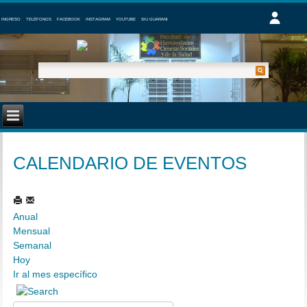
INGRESO
TELÉFONOS
FACEBOOK
INSTAGRAM
YOUTUBE
SIU GUARANI
CALENDARIO DE EVENTOS
Anual
Mensual
Semanal
Hoy
Ir al mes específico