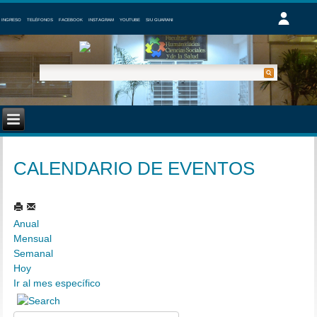
INGRESO
TELÉFONOS
FACEBOOK
INSTAGRAM
YOUTUBE
SIU GUARANI
CALENDARIO DE EVENTOS
Anual
Mensual
Semanal
Hoy
Ir al mes específico