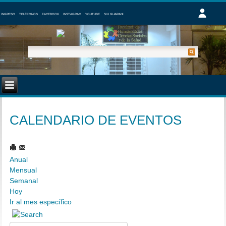
INGRESO
TELÉFONOS
FACEBOOK
INSTAGRAM
YOUTUBE
SIU GUARANI
CALENDARIO DE EVENTOS
Anual
Mensual
Semanal
Hoy
Ir al mes específico