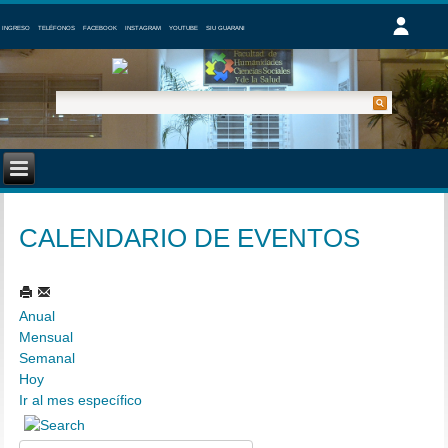
INGRESO
TELÉFONOS
FACEBOOK
INSTAGRAM
YOUTUBE
SIU GUARANI
CALENDARIO DE EVENTOS
Anual
Mensual
Semanal
Hoy
Ir al mes específico