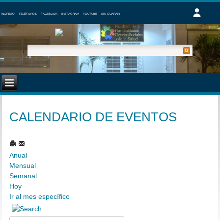
INGRESO
TELÉFONOS
FACEBOOK
INSTAGRAM
YOUTUBE
SIU GUARANI
CALENDARIO DE EVENTOS
Anual
Mensual
Semanal
Hoy
Ir al mes específico