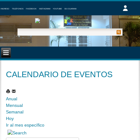
INGRESO
TELÉFONOS
FACEBOOK
INSTAGRAM
YOUTUBE
SIU GUARANI
CALENDARIO DE EVENTOS
Anual
Mensual
Semanal
Hoy
Ir al mes específico