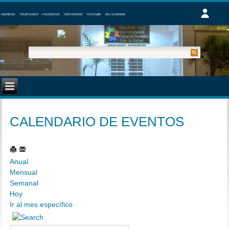
INGRESO
TELÉFONOS
FACEBOOK
INSTAGRAM
YOUTUBE
SIU GUARANI
CALENDARIO DE EVENTOS
Anual
Mensual
Semanal
Hoy
Ir al mes específico