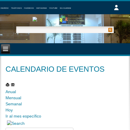
INGRESO
TELÉFONOS
FACEBOOK
INSTAGRAM
YOUTUBE
SIU GUARANI
CALENDARIO DE EVENTOS
Anual
Mensual
Semanal
Hoy
Ir al mes específico