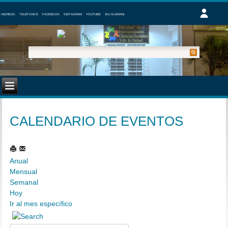
INGRESO
TELÉFONOS
FACEBOOK
INSTAGRAM
YOUTUBE
SIU GUARANI
CALENDARIO DE EVENTOS
Anual
Mensual
Semanal
Hoy
Ir al mes específico