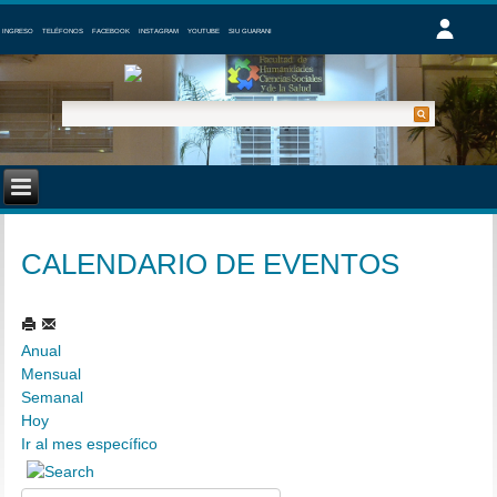
INGRESO
TELÉFONOS
FACEBOOK
INSTAGRAM
YOUTUBE
SIU GUARANI
CALENDARIO DE EVENTOS
Anual
Mensual
Semanal
Hoy
Ir al mes específico