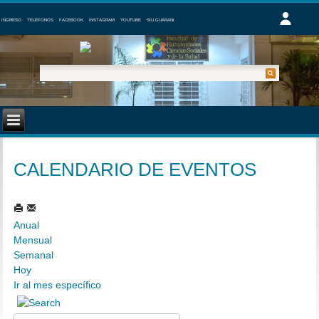
INGRESO
TELÉFONOS
FACEBOOK
INSTAGRAM
YOUTUBE
SIU GUARANI
CALENDARIO DE EVENTOS
Anual
Mensual
Semanal
Hoy
Ir al mes específico