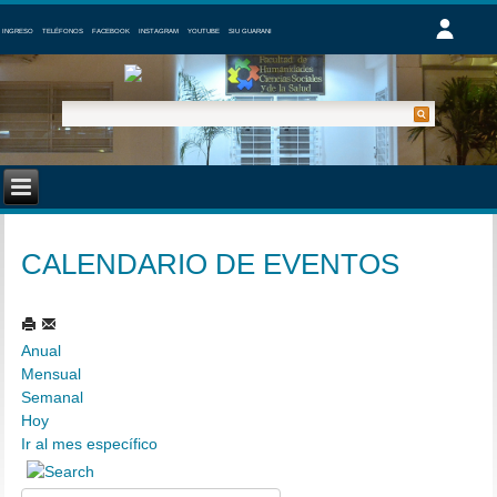
INGRESO
TELÉFONOS
FACEBOOK
INSTAGRAM
YOUTUBE
SIU GUARANI
CALENDARIO DE EVENTOS
Anual
Mensual
Semanal
Hoy
Ir al mes específico