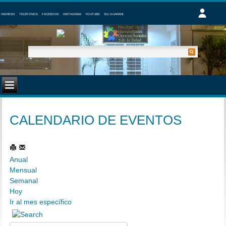
INGRESO
TELÉFONOS
FACEBOOK
INSTAGRAM
YOUTUBE
SIU GUARANI
CALENDARIO DE EVENTOS
Anual
Mensual
Semanal
Hoy
Ir al mes específico