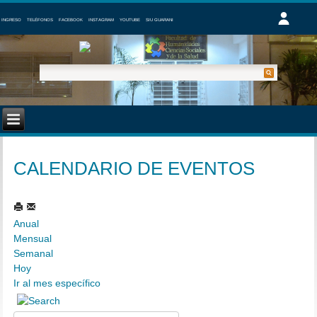
INGRESO
TELÉFONOS
FACEBOOK
INSTAGRAM
YOUTUBE
SIU GUARANI
CALENDARIO DE EVENTOS
Anual
Mensual
Semanal
Hoy
Ir al mes específico