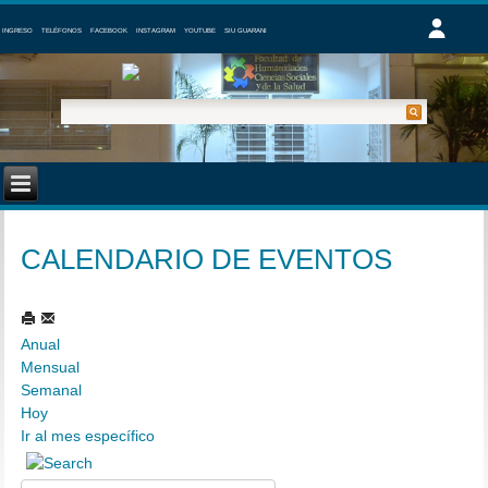
INGRESO
TELÉFONOS
FACEBOOK
INSTAGRAM
YOUTUBE
SIU GUARANI
CALENDARIO DE EVENTOS
Anual
Mensual
Semanal
Hoy
Ir al mes específico