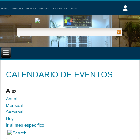
INGRESO
TELÉFONOS
FACEBOOK
INSTAGRAM
YOUTUBE
SIU GUARANI
CALENDARIO DE EVENTOS
Anual
Mensual
Semanal
Hoy
Ir al mes específico