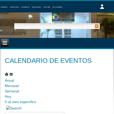
INGRESO
TELÉFONOS
FACEBOOK
INSTAGRAM
YOUTUBE
SIU GUARANI
CALENDARIO DE EVENTOS
Anual
Mensual
Semanal
Hoy
Ir al mes específico