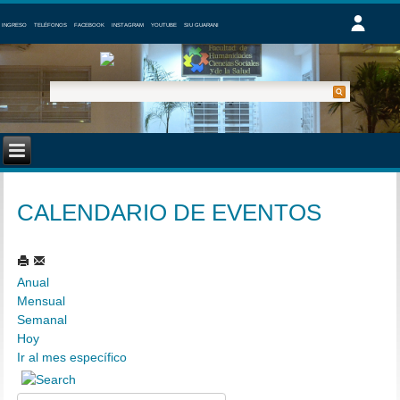
INGRESO
TELÉFONOS
FACEBOOK
INSTAGRAM
YOUTUBE
SIU GUARANI
CALENDARIO DE EVENTOS
Anual
Mensual
Semanal
Hoy
Ir al mes específico