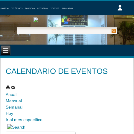
INGRESO
TELÉFONOS
FACEBOOK
INSTAGRAM
YOUTUBE
SIU GUARANI
CALENDARIO DE EVENTOS
Anual
Mensual
Semanal
Hoy
Ir al mes específico