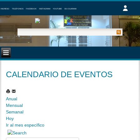
INGRESO
TELÉFONOS
FACEBOOK
INSTAGRAM
YOUTUBE
SIU GUARANI
CALENDARIO DE EVENTOS
Anual
Mensual
Semanal
Hoy
Ir al mes específico