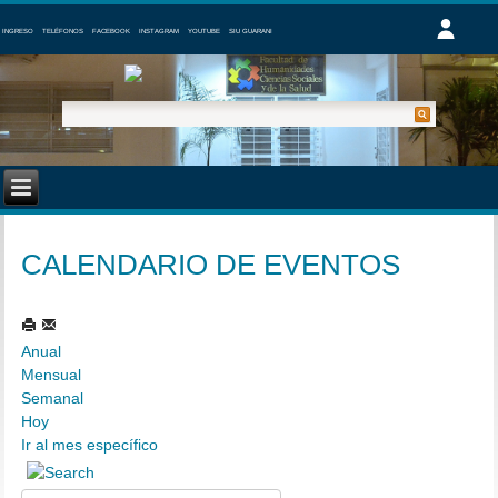
INGRESO
TELÉFONOS
FACEBOOK
INSTAGRAM
YOUTUBE
SIU GUARANI
CALENDARIO DE EVENTOS
Anual
Mensual
Semanal
Hoy
Ir al mes específico