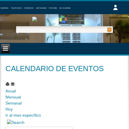
INGRESO
TELÉFONOS
FACEBOOK
INSTAGRAM
YOUTUBE
SIU GUARANI
CALENDARIO DE EVENTOS
Anual
Mensual
Semanal
Hoy
Ir al mes específico