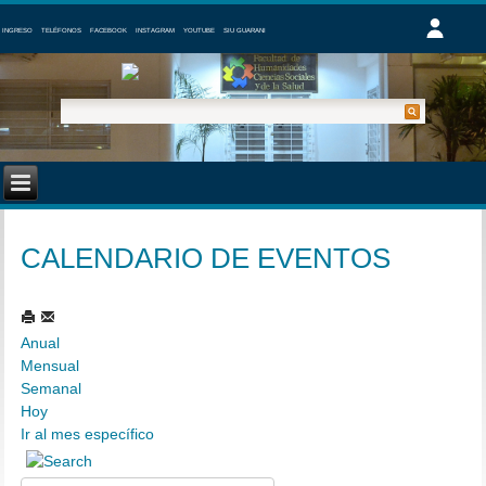
INGRESO
TELÉFONOS
FACEBOOK
INSTAGRAM
YOUTUBE
SIU GUARANI
CALENDARIO DE EVENTOS
Anual
Mensual
Semanal
Hoy
Ir al mes específico