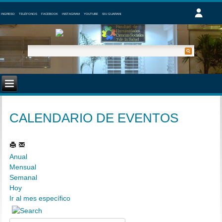
INGRESO
TELÉFONOS
FACEBOOK
INSTAGRAM
YOUTUBE
SIU GUARANI
CALENDARIO DE EVENTOS
Anual
Mensual
Semanal
Hoy
Ir al mes específico